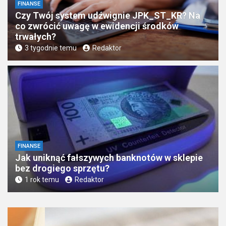
FINANSE
Czy Twój system udźwignie JPK_ST_KR? Na
co zwrócić uwagę w ewidencji środków
trwałych?
3 tygodnie temu
Redaktor
FINANSE
Jak uniknąć fałszywych banknotów w sklepie
bez drogiego sprzętu?
1 rok temu
Redaktor