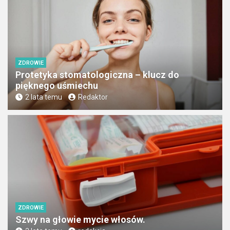
ZDROWIE
Protetyka stomatologiczna – klucz do
pięknego uśmiechu
2 lata temu
Redaktor
ZDROWIE
Szwy na głowie mycie włosów.