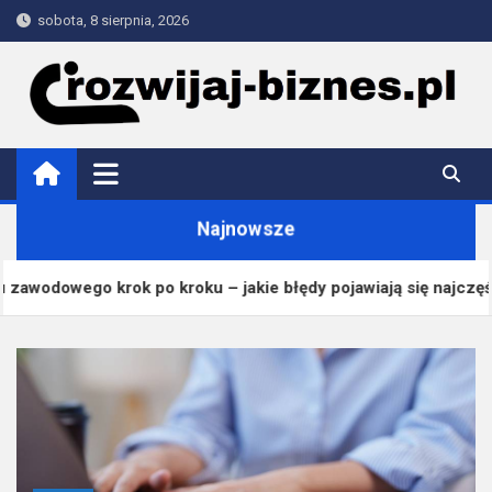
Skip
sobota, 8 sierpnia, 2026
to
content
rozwijaj-biznes.pl
Najnowsze
jakie błędy pojawiają się najczęściej?
Zmiany w 