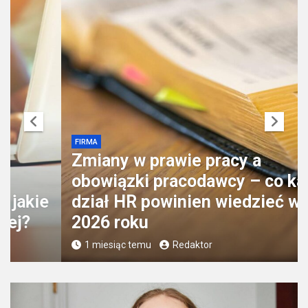
FIRMA
Zmiany w prawie pracy a
obowiązki pracodawcy – co każdy
dział HR powinien wiedzieć w
2026 roku
1 miesiąc temu
Redaktor