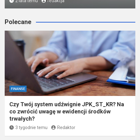
2 lata temu
redakcja
Polecane
FINANSE
Czy Twój system udźwignie JPK_ST_KR? Na
co zwrócić uwagę w ewidencji środków
trwałych?
3 tygodnie temu
Redaktor