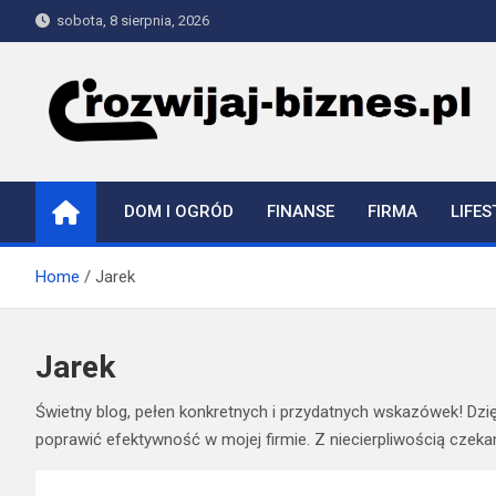
Skip
sobota, 8 sierpnia, 2026
to
content
rozwijaj-biznes.pl
DOM I OGRÓD
FINANSE
FIRMA
LIFES
Home
Jarek
Jarek
Świetny blog, pełen konkretnych i przydatnych wskazówek! Dz
poprawić efektywność w mojej firmie. Z niecierpliwością czekam
Nawigacja