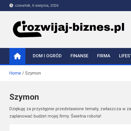
Skip
czwartek, 6 sierpnia, 2026
to
content
rozwijaj-biznes.pl
DOM I OGRÓD
FINANSE
FIRMA
LIFES
Home
Szymon
Szymon
Dziękuję za przystępnie przedstawione tematy, zwłaszcza w za
zaplanować budżet mojej firmy. Świetna robota!
Nawigacja