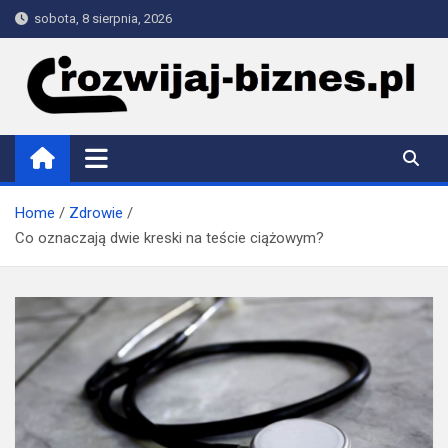
Skip
sobota, 8 sierpnia, 2026
to
content
rozwijaj-biznes.pl
Home
Zdrowie
Co oznaczają dwie kreski na teście ciążowym?