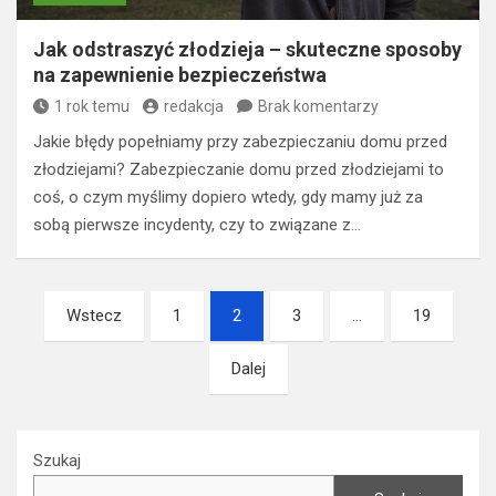
Jak odstraszyć złodzieja – skuteczne sposoby
na zapewnienie bezpieczeństwa
1 rok temu
redakcja
Brak komentarzy
Jakie błędy popełniamy przy zabezpieczaniu domu przed
złodziejami? Zabezpieczanie domu przed złodziejami to
coś, o czym myślimy dopiero wtedy, gdy mamy już za
sobą pierwsze incydenty, czy to związane z…
Nawigacja
Wstecz
1
2
3
…
19
po
Dalej
wpisach
Szukaj