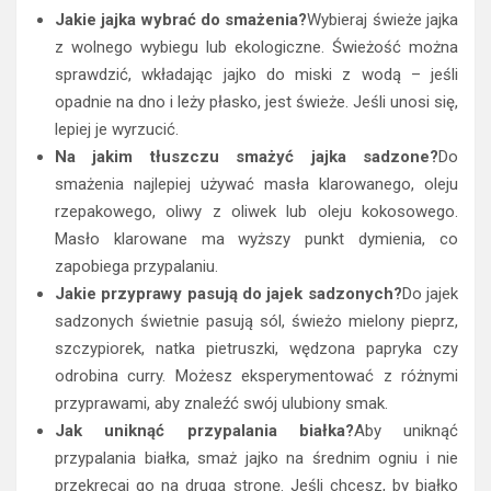
Jakie jajka wybrać do smażenia?
Wybieraj świeże jajka
z wolnego wybiegu lub ekologiczne. Świeżość można
sprawdzić, wkładając jajko do miski z wodą – jeśli
opadnie na dno i leży płasko, jest świeże. Jeśli unosi się,
lepiej je wyrzucić.
Na jakim tłuszczu smażyć jajka sadzone?
Do
smażenia najlepiej używać masła klarowanego, oleju
rzepakowego, oliwy z oliwek lub oleju kokosowego.
Masło klarowane ma wyższy punkt dymienia, co
zapobiega przypalaniu.
Jakie przyprawy pasują do jajek sadzonych?
Do jajek
sadzonych świetnie pasują sól, świeżo mielony pieprz,
szczypiorek, natka pietruszki, wędzona papryka czy
odrobina curry. Możesz eksperymentować z różnymi
przyprawami, aby znaleźć swój ulubiony smak.
Jak uniknąć przypalania białka?
Aby uniknąć
przypalania białka, smaż jajko na średnim ogniu i nie
przekręcaj go na drugą stronę. Jeśli chcesz, by białko