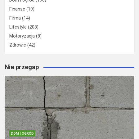
Dom i ogród
(190)
Finanse
(19)
Firma
(14)
Lifestyle
(208)
Motoryzacja
(8)
Zdrowie
(42)
Nie przegap
DOM I OGRÓD