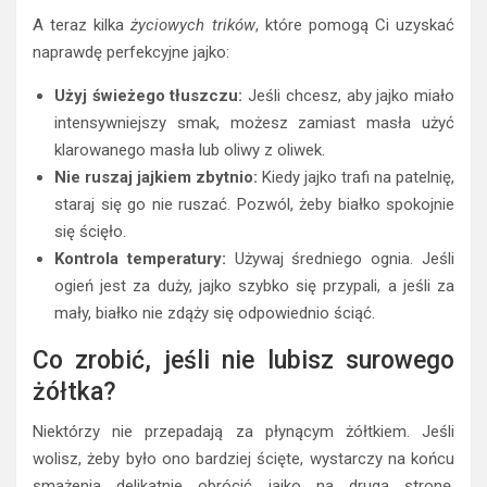
A teraz kilka
życiowych trików
, które pomogą Ci uzyskać
naprawdę perfekcyjne jajko:
Użyj świeżego tłuszczu:
Jeśli chcesz, aby jajko miało
intensywniejszy smak, możesz zamiast masła użyć
klarowanego masła lub oliwy z oliwek.
Nie ruszaj jajkiem zbytnio:
Kiedy jajko trafi na patelnię,
staraj się go nie ruszać. Pozwól, żeby białko spokojnie
się ścięło.
Kontrola temperatury:
Używaj średniego ognia. Jeśli
ogień jest za duży, jajko szybko się przypali, a jeśli za
mały, białko nie zdąży się odpowiednio ściąć.
Co zrobić, jeśli nie lubisz surowego
żółtka?
Niektórzy nie przepadają za płynącym żółtkiem. Jeśli
wolisz, żeby było ono bardziej ścięte, wystarczy na końcu
smażenia delikatnie obrócić jajko na drugą stronę.