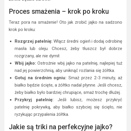
Proces smażenia – krok po kroku
Teraz pora na smażenie! Oto jak zrobić jajko na sadzono
krok po kroku:
Rozgrzej patelnię:
Włącz średni ogień i dodaj odrobinę
masła lub oleju. Chcesz, żeby tłuszcz był dobrze
rozgrzany, ale nie dymił.
Wbij jajko:
Ostrożnie wbij jajko na patelnię, najlepiej tuż
nad jej powierzchnią, aby uniknąć rozlania się żółtka.
Gotuj na średnim ogniu:
Smaż przez 2-3 minuty, aż
białko będzie ścięte, a żółtko nadal płynne. Jeśli chcesz,
żeby białko było bardziej chrupiące, smaż trochę dłużej.
Przykryj patelnię:
Jeśli lubisz, możesz przykryć
patelnię pokrywką, aby białko szybciej się ścięło, nie
ryzykując przypalenia żółtka.
Jakie są triki na perfekcyjne jajko?