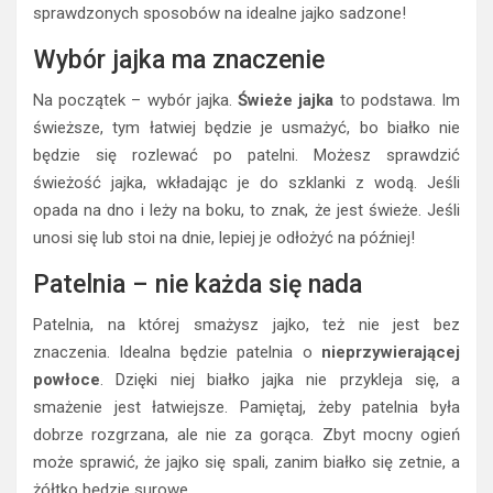
sprawdzonych sposobów na idealne jajko sadzone!
Wybór jajka ma znaczenie
Na początek – wybór jajka.
Świeże jajka
to podstawa. Im
świeższe, tym łatwiej będzie je usmażyć, bo białko nie
będzie się rozlewać po patelni. Możesz sprawdzić
świeżość jajka, wkładając je do szklanki z wodą. Jeśli
opada na dno i leży na boku, to znak, że jest świeże. Jeśli
unosi się lub stoi na dnie, lepiej je odłożyć na później!
Patelnia – nie każda się nada
Patelnia, na której smażysz jajko, też nie jest bez
znaczenia. Idealna będzie patelnia o
nieprzywierającej
powłoce
. Dzięki niej białko jajka nie przykleja się, a
smażenie jest łatwiejsze. Pamiętaj, żeby patelnia była
dobrze rozgrzana, ale nie za gorąca. Zbyt mocny ogień
może sprawić, że jajko się spali, zanim białko się zetnie, a
żółtko będzie surowe.