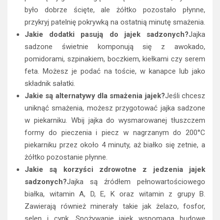
było dobrze ścięte, ale żółtko pozostało płynne,
przykryj patelnię pokrywką na ostatnią minutę smażenia.
Jakie dodatki pasują do jajek sadzonych?
Jajka
sadzone świetnie komponują się z awokado,
pomidorami, szpinakiem, boczkiem, kiełkami czy serem
feta. Możesz je podać na toście, w kanapce lub jako
składnik sałatki.
Jakie są alternatywy dla smażenia jajek?
Jeśli chcesz
uniknąć smażenia, możesz przygotować jajka sadzone
w piekarniku. Wbij jajka do wysmarowanej tłuszczem
formy do pieczenia i piecz w nagrzanym do 200°C
piekarniku przez około 4 minuty, aż białko się zetnie, a
żółtko pozostanie płynne.
Jakie są korzyści zdrowotne z jedzenia jajek
sadzonych?
Jajka są źródłem pełnowartościowego
białka, witamin A, D, E, K oraz witamin z grupy B.
Zawierają również minerały takie jak żelazo, fosfor,
selen i cynk. Spożywanie jajek wspomaga budowę