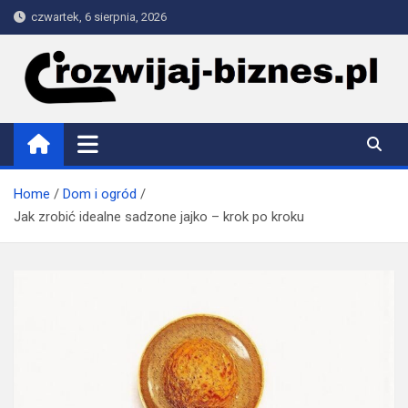
Skip
czwartek, 6 sierpnia, 2026
to
content
rozwijaj-biznes.pl
Home
Dom i ogród
Jak zrobić idealne sadzone jajko – krok po kroku