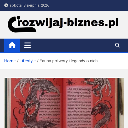
Skip
sobota, 8 sierpnia, 2026
to
content
rozwijaj-biznes.pl
Home
Lifestyle
Fauna potwory i legendy o nich