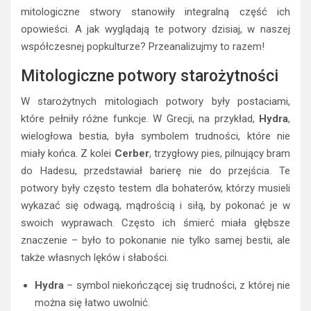
mitologiczne stwory stanowiły integralną część ich
opowieści. A jak wyglądają te potwory dzisiaj, w naszej
współczesnej popkulturze? Przeanalizujmy to razem!
Mitologiczne potwory starożytności
W starożytnych mitologiach potwory były postaciami,
które pełniły różne funkcje. W Grecji, na przykład,
Hydra
,
wielogłowa bestia, była symbolem trudności, które nie
miały końca. Z kolei
Cerber
, trzygłowy pies, pilnujący bram
do Hadesu, przedstawiał barierę nie do przejścia. Te
potwory były często testem dla bohaterów, którzy musieli
wykazać się odwagą, mądrością i siłą, by pokonać je w
swoich wyprawach. Często ich śmierć miała głębsze
znaczenie – było to pokonanie nie tylko samej bestii, ale
także własnych lęków i słabości.
Hydra
– symbol niekończącej się trudności, z której nie
można się łatwo uwolnić.