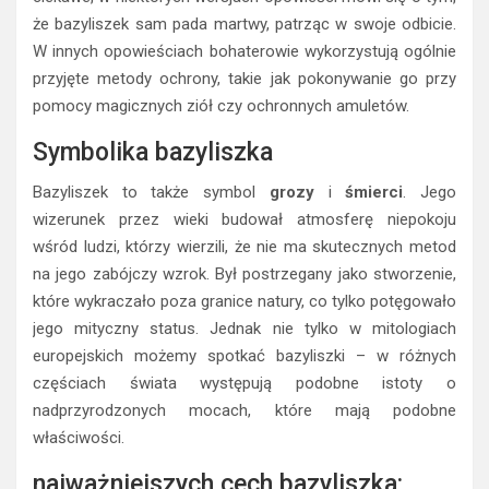
że bazyliszek sam pada martwy, patrząc w swoje odbicie.
W innych opowieściach bohaterowie wykorzystują ogólnie
przyjęte metody ochrony, takie jak pokonywanie go przy
pomocy magicznych ziół czy ochronnych amuletów.
Symbolika bazyliszka
Bazyliszek to także symbol
grozy
i
śmierci
. Jego
wizerunek przez wieki budował atmosferę niepokoju
wśród ludzi, którzy wierzili, że nie ma skutecznych metod
na jego zabójczy wzrok. Był postrzegany jako stworzenie,
które wykraczało poza granice natury, co tylko potęgowało
jego mityczny status. Jednak nie tylko w mitologiach
europejskich możemy spotkać bazyliszki – w różnych
częściach świata występują podobne istoty o
nadprzyrodzonych mocach, które mają podobne
właściwości.
najważniejszych cech bazyliszka: