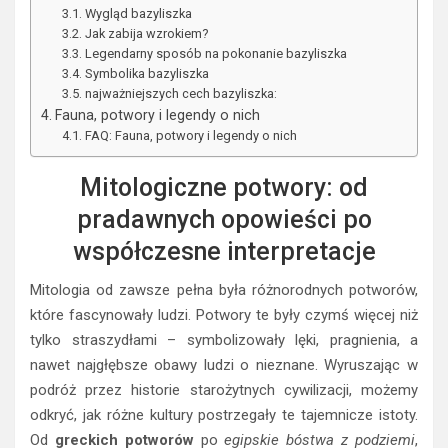
Wygląd bazyliszka
Jak zabija wzrokiem?
Legendarny sposób na pokonanie bazyliszka
Symbolika bazyliszka
najważniejszych cech bazyliszka:
Fauna, potwory i legendy o nich
FAQ: Fauna, potwory i legendy o nich
Mitologiczne potwory: od
pradawnych opowieści po
współczesne interpretacje
Mitologia od zawsze pełna była różnorodnych potworów,
które fascynowały ludzi. Potwory te były czymś więcej niż
tylko straszydłami – symbolizowały lęki, pragnienia, a
nawet najgłębsze obawy ludzi o nieznane. Wyruszając w
podróż przez historie starożytnych cywilizacji, możemy
odkryć, jak różne kultury postrzegały te tajemnicze istoty.
Od
greckich potworów
po
egipskie bóstwa z podziemi
,