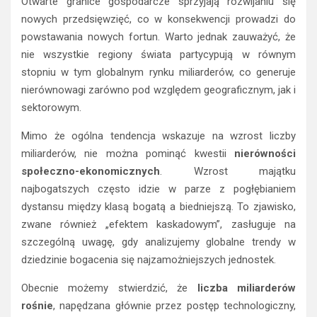
Otwarte granice gospodarcze sprzyjają rozwijaniu się
nowych przedsięwzięć, co w konsekwencji prowadzi do
powstawania nowych fortun. Warto jednak zauważyć, że
nie wszystkie regiony świata partycypują w równym
stopniu w tym globalnym rynku miliarderów, co generuje
nierównowagi zarówno pod względem geograficznym, jak i
sektorowym.
Mimo że ogólna tendencja wskazuje na wzrost liczby
miliarderów, nie można pominąć kwestii
nierówności
społeczno-ekonomicznych
. Wzrost majątku
najbogatszych często idzie w parze z pogłębianiem
dystansu między klasą bogatą a biedniejszą. To zjawisko,
zwane również „efektem kaskadowym”, zasługuje na
szczególną uwagę, gdy analizujemy globalne trendy w
dziedzinie bogacenia się najzamożniejszych jednostek.
Obecnie możemy stwierdzić, że
liczba miliarderów
rośnie
, napędzana głównie przez postęp technologiczny,