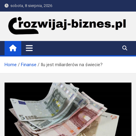
Skip
sobota, 8 sierpnia, 2026
to
content
rozwijaj-biznes.pl
Home
Finanse
Ilu jest miliarderów na świecie?