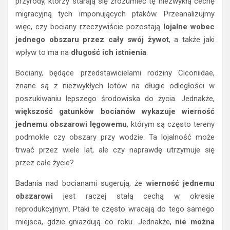
przyrody, którzy starają się zrozumieć tę niezwykłą cechę
migracyjną tych imponujących ptaków. Przeanalizujmy
więc, czy bociany rzeczywiście pozostają
lojalne wobec
jednego obszaru przez cały swój żywot
, a także jaki
wpływ to ma na
długość ich istnienia
.
Bociany, będące przedstawicielami rodziny Ciconiidae,
znane są z niezwykłych lotów na długie odległości w
poszukiwaniu lepszego środowiska do życia. Jednakże,
większość gatunków bocianów wykazuje wierność
jednemu obszarowi lęgowemu
, którym są często tereny
podmokłe czy obszary przy wodzie. Ta lojalność może
trwać przez wiele lat, ale czy naprawdę utrzymuje się
przez całe życie?
Badania nad bocianami sugerują, że
wierność jednemu
obszarowi
jest raczej stałą cechą w okresie
reprodukcyjnym. Ptaki te często wracają do tego samego
miejsca, gdzie gniazdują co roku. Jednakże,
nie można