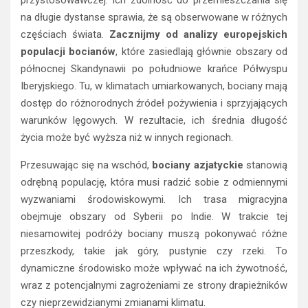
przystosowawczej. Ich zdolność do przemieszczania się
na długie dystanse sprawia, że są obserwowane w różnych
częściach świata.
Zacznijmy od analizy europejskich
populacji bocianów
, które zasiedlają głównie obszary od
północnej Skandynawii po południowe krańce Półwyspu
Iberyjskiego. Tu, w klimatach umiarkowanych, bociany mają
dostęp do różnorodnych źródeł pożywienia i sprzyjających
warunków lęgowych. W rezultacie, ich średnia długość
życia może być wyższa niż w innych regionach.
Przesuwając się na wschód,
bociany azjatyckie
stanowią
odrębną populację, która musi radzić sobie z odmiennymi
wyzwaniami środowiskowymi. Ich trasa migracyjna
obejmuje obszary od Syberii po Indie. W trakcie tej
niesamowitej podróży bociany muszą pokonywać różne
przeszkody, takie jak góry, pustynie czy rzeki. To
dynamiczne środowisko może wpływać na ich żywotność,
wraz z potencjalnymi zagrożeniami ze strony drapieżników
czy nieprzewidzianymi zmianami klimatu.