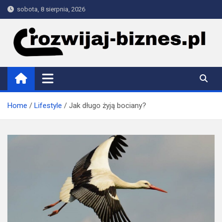
Skip
sobota, 8 sierpnia, 2026
to
content
rozwijaj-biznes.pl
Home
Lifestyle
Jak długo żyją bociany?