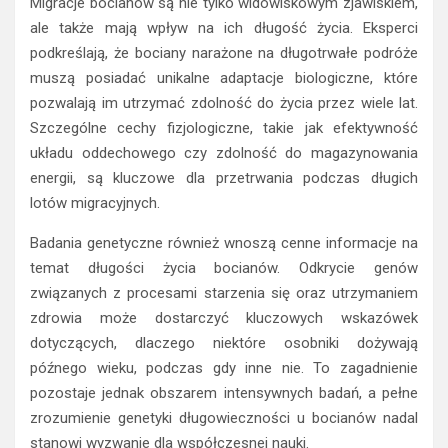
Migracje bocianów są nie tylko widowiskowym zjawiskiem,
ale także mają wpływ na ich długość życia. Eksperci
podkreślają, że bociany narażone na długotrwałe podróże
muszą posiadać unikalne adaptacje biologiczne, które
pozwalają im utrzymać zdolność do życia przez wiele lat.
Szczególne cechy fizjologiczne, takie jak efektywność
układu oddechowego czy zdolność do magazynowania
energii, są kluczowe dla przetrwania podczas długich
lotów migracyjnych.
Badania genetyczne również wnoszą cenne informacje na
temat długości życia bocianów. Odkrycie genów
związanych z procesami starzenia się oraz utrzymaniem
zdrowia może dostarczyć kluczowych wskazówek
dotyczących, dlaczego niektóre osobniki dożywają
późnego wieku, podczas gdy inne nie. To zagadnienie
pozostaje jednak obszarem intensywnych badań, a pełne
zrozumienie genetyki długowieczności u bocianów nadal
stanowi wyzwanie dla współczesnej nauki.