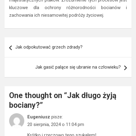
majestatycznych ptaków. Zrozumienie tych procesów jest
kluczowe dla ochrony różnorodności bocianów i
zachowania ich niesamowitej podróży życiowej.
Nawigacja
Jak odpokutować grzech zdrady?
wpisu
Jak gasić palące się ubranie na człowieku?
One thought on “
Jak długo żyją
bociany?
”
Eugeniusz
pisze:
20 sierpnia, 2024 o 11:04 pm
Krótko i rzeczowo tego szukałem!