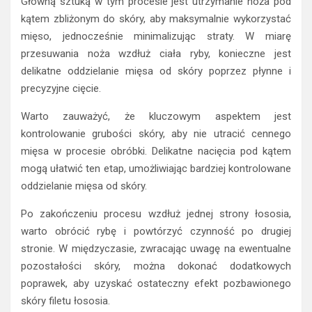
Główną sztuką w tym procesie jest utrzymanie noża pod
kątem zbliżonym do skóry, aby maksymalnie wykorzystać
mięso, jednocześnie minimalizując straty. W miarę
przesuwania noża wzdłuż ciała ryby, konieczne jest
delikatne oddzielanie mięsa od skóry poprzez płynne i
precyzyjne cięcie.
Warto zauważyć, że kluczowym aspektem jest
kontrolowanie grubości skóry, aby nie utracić cennego
mięsa w procesie obróbki. Delikatne nacięcia pod kątem
mogą ułatwić ten etap, umożliwiając bardziej kontrolowane
oddzielanie mięsa od skóry.
Po zakończeniu procesu wzdłuż jednej strony łososia,
warto obrócić rybę i powtórzyć czynność po drugiej
stronie. W międzyczasie, zwracając uwagę na ewentualne
pozostałości skóry, można dokonać dodatkowych
poprawek, aby uzyskać ostateczny efekt pozbawionego
skóry filetu łososia.