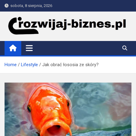
Skip
sobota, 8 sierpnia, 2026
to
content
rozwijaj-biznes.pl
Home
Lifestyle
Jak obrać łososia ze skóry?