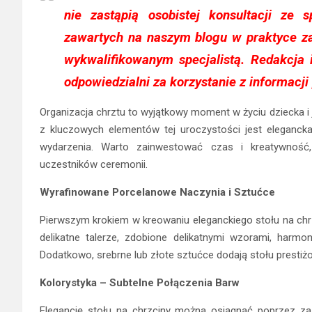
nie zastąpią osobistej konsultacji ze sp
zawartych na naszym blogu w praktyce z
wykwalifikowanym specjalistą. Redakcja
odpowiedzialni za korzystanie z informacj
Organizacja chrztu to wyjątkowy moment w życiu dziecka i
z kluczowych elementów tej uroczystości jest elegancka 
wydarzenia. Warto zainwestować czas i kreatywność
uczestników ceremonii.
Wyrafinowane Porcelanowe Naczynia i Sztućce
Pierwszym krokiem w kreowaniu eleganckiego stołu na chrzc
delikatne talerze, zdobione delikatnymi wzorami, harmo
Dodatkowo, srebrne lub złote sztućce dodają stołu prestiż
Kolorystyka – Subtelne Połączenia Barw
Elegancję stołu na chrzciny można osiągnąć poprzez zas