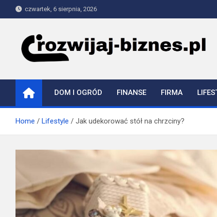
Skip
czwartek, 6 sierpnia, 2026
to
content
rozwijaj-biznes.pl
DOM I OGRÓD
FINANSE
FIRMA
LIFES
Home
Lifestyle
Jak udekorować stół na chrzciny?