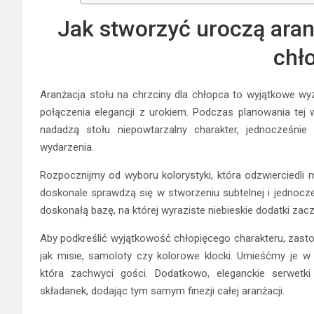
Jak stworzyć uroczą aranż
chł
Aranżacja stołu na chrzciny dla chłopca to wyjątkowe wy
połączenia elegancji z urokiem. Podczas planowania tej wa
nadadzą stołu niepowtarzalny charakter, jednocześni
wydarzenia.
Rozpocznijmy od wyboru kolorystyki, która odzwierciedli m
doskonale sprawdzą się w stworzeniu subtelnej i jednocze
doskonałą bazę, na której wyraziste niebieskie dodatki za
Aby podkreślić wyjątkowość chłopięcego charakteru, zas
jak misie, samoloty czy kolorowe klocki. Umieśćmy je w
która zachwyci gości. Dodatkowo, eleganckie serwetk
składanek, dodając tym samym finezji całej aranżacji.