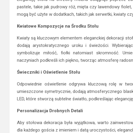
pastele, takie jak pudrowy róż, mięta czy lawendowy fiolet,
mogą być użyte w dodatkach, takich jak serwetki, kwiaty c
Kwiatowe Kompozycje na Środku Stołu
Kwiaty są kluczowym elementem eleganckiej dekoracji sto
dodają arystokratycznego uroku i świeżości. Wybierają
symbolizuje miłość, fiołki natomiast skromność. Um
naczyniach podkreśli ich piękno, tworząc atmosferę radosn
Świeczniki i Oświetlenie Stołu
Odpowiednie oświetlenie odgrywa kluczową rolę w tworz
umieszczone symetrycznie, dodają atmosferycznego blask
LED, które stworzą subtelne światło, podkreślając elegancję 
Personalizacja Drobnych Detali
Aby stołowa dekoracja była wyjątkowa, warto zainwestowa
dla każdego gościa z imieniem i datą uroczystości, elegan