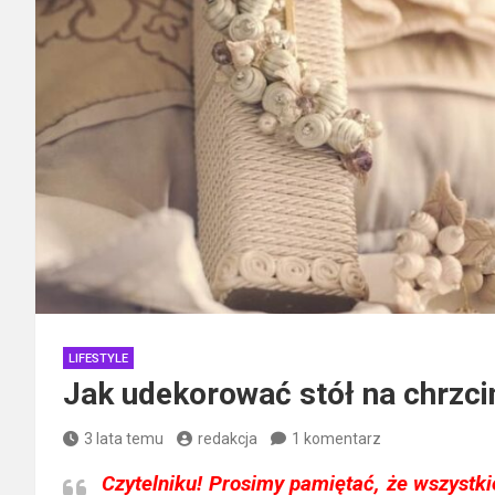
LIFESTYLE
Jak udekorować stół na chrzci
3 lata temu
redakcja
1 komentarz
Czytelniku!
Prosimy pamiętać, że wszystkie