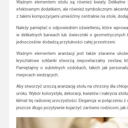
Ważnym elementem stołu są również kwiaty. Delikatne bu
efektownym dodatkiem, ale również symbolicznym akcente
z takimi kompozycjami umieśćmy centralnie na stole, dod
Należy pamiętać o odpowiednim oświetleniu, które wprow
w delikatnych barwach lub świeczniki o geometrycznych k
jednocześnie dodadzą przytulności całej przestrzeni.
Ważnym elementem aranżacji jest także staranne ułożeni
kryształowe szklanki stworzą niepowtarzalny zestaw, 
Pamiętajmy o subtelnych ozdobach, takich jak personali
miejscach siedzących.
Aby stworzyć uroczą aranżację stołu na chrzciny dla chłopc
uroku. Wybór kolorystyki, dekoracji, kwiatów i nakrycia st
klimat tej radosnej uroczystości. Elegancja w połączeniu 
jeszcze długo pozytywnie kojarzyć zarówno rodzicom, jak