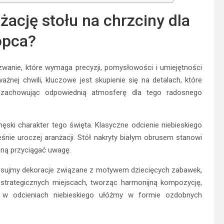
ację stołu na chrzciny dla
opca?
zwanie, które wymaga precyzji, pomysłowości i umiejętności
żnej chwili, kluczowe jest skupienie się na detalach, które
e zachowując odpowiednią atmosferę dla tego radosnego
ęski charakter tego święta. Klasyczne odcienie niebieskiego
śnie uroczej aranżacji. Stół nakryty białym obrusem stanowi
czną przyciągać uwagę.
tosujmy dekoracje związane z motywem dziecięcych zabawek,
 strategicznych miejscach, tworząc harmonijną kompozycję,
i w odcieniach niebieskiego ułóżmy w formie ozdobnych