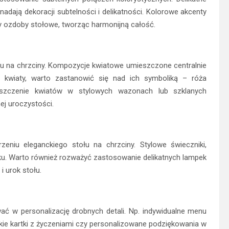
 nadają dekoracji subtelności i delikatności. Kolorowe akcenty
zy ozdoby stołowe, tworząc harmonijną całość.
łu na chrzciny. Kompozycje kwiatowe umieszczone centralnie
c kwiaty, warto zastanowić się nad ich symboliką – róża
ieszczenie kwiatów w stylowych wazonach lub szklanych
ej uroczystości.
eniu eleganckiego stołu na chrzciny. Stylowe świeczniki,
u. Warto również rozważyć zastosowanie delikatnych lampek
i urok stołu.
ć w personalizację drobnych detali. Np. indywidualne menu
ckie kartki z życzeniami czy personalizowane podziękowania w