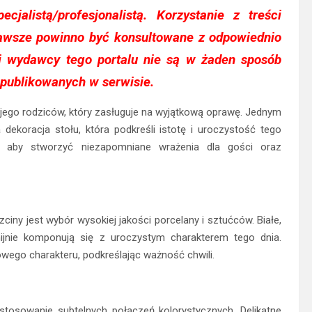
ecjalistą/profesjonalistą. Korzystanie z treści
awsze powinno być konsultowane z odpowiednio
 i wydawcy tego portalu nie są w żaden sposób
i publikowanych w serwisie.
 jego rodziców, który zasługuje na wyjątkową oprawę. Jednym
dekoracja stołu, która podkreśli istotę i uroczystość tego
, aby stworzyć niezapomniane wrażenia dla gości oraz
iny jest wybór wysokiej jakości porcelany i sztućców. Białe,
nijnie komponują się z uroczystym charakterem tego dnia.
owego charakteru, podkreślając ważność chwili.
tosowanie subtelnych połączeń kolorystycznych. Delikatne