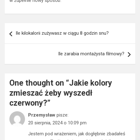
Nawigacja
Ile kilokalorii zużywasz w ciągu 8 godzin snu?
wpisu
Ile zarabia montażysta filmowy?
One thought on “
Jakie kolory
zmieszać żeby wyszedł
czerwony?
”
Przemysław
pisze:
20 sierpnia, 2024 o 10:09 pm
Jestem pod wrażeniem, jak dogłębnie zbadałeś
ten temat. Twój wpis jest solidnym źródłem