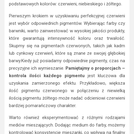
Pierwszym krokiem w uzyskiwaniu perfekcyjnej czerwieni
jest wybór odpowiednich pigmentów. Wybierając farby czy
barwniki, warto zainwestować w wysokiej jakości produkty,
które gwarantują intensywność koloru oraz trwałość.
Skupmy się na pigmentach czerwonych, takich jak kadm
lub cynkowy czerwień, które są znane ze swojej głębokiej
barwy.Kiedy już posiadamy odpowiednie pigmenty, czas na
precyzyjne ich wymieszanie.
Pamiętajmy o proporcjach –
kontrola ilości każdego pigmentu
jest kluczowa dla
uzyskania zamierzonego efektu. Przykładowo, większa
ilość pigmentu czerwonego w połączeniu z niewielką
ilością pigmentu żółtego może nadać odcieniowi czerwieni
bardziej pomarańczowy charakter.
Warto również eksperymentować z różnymi rodzajami
mediów mieszających. Dodając medium do farby, możemy
kontrolować konsystencję mieszanki, co wpływa na finalny
efekt.
W przypadku czerwieni, często używa się