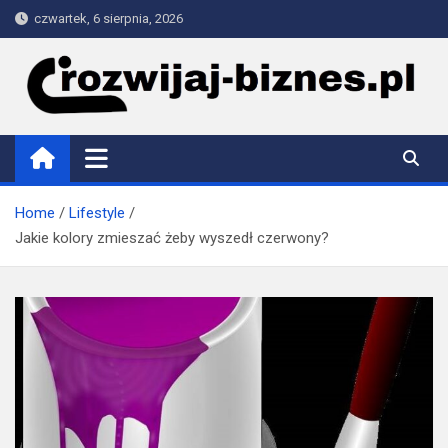
Skip
czwartek, 6 sierpnia, 2026
to
content
rozwijaj-biznes.pl
Home
Lifestyle
Jakie kolory zmieszać żeby wyszedł czerwony?