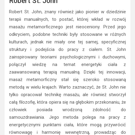
Robert St. John
Robert St. John, znany również jako pionier w dziedzinie
terapii manualnych, to postać, której wkład w rozwój
masażu metamorficznego jest nieoceniony. Przed jego
odkryciem, podobne techniki były stosowane w różnych
kulturach, jednak nie miały one tej samej, specyficznej
struktury i podejścia do pracy z ciałem. St. John
zainspirowany teoriami psychologicznymi i duchowymi,
połączył wiedzę na temat energetyki ciała z
zaawansowaną terapią manualną. Dzięki tej innowacji,
masaż metamorficzny stał się szeroko stosowaną
metodą w wielu krajach. Warto zaznaczyć, że St. John nie
tylko opracował technikę masażu, ale również stworzył
całą filozofię, która opiera się na głębokim przekonaniu, że
człowiek posiada wrodzoną zdolność do
samouzdrawiania. Jego metoda polega na pracy z
energetycznymi punktami ciała, które mogą przywrócić
równowagę i harmonię wewnętrzną, prowadząc do