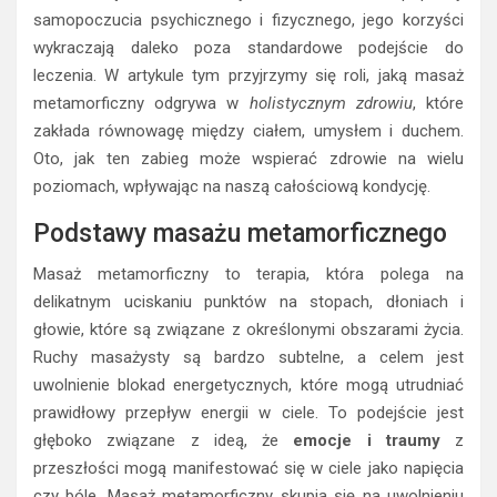
samopoczucia psychicznego i fizycznego, jego korzyści
wykraczają daleko poza standardowe podejście do
leczenia. W artykule tym przyjrzymy się roli, jaką masaż
metamorficzny odgrywa w
holistycznym zdrowiu
, które
zakłada równowagę między ciałem, umysłem i duchem.
Oto, jak ten zabieg może wspierać zdrowie na wielu
poziomach, wpływając na naszą całościową kondycję.
Podstawy masażu metamorficznego
Masaż metamorficzny to terapia, która polega na
delikatnym uciskaniu punktów na stopach, dłoniach i
głowie, które są związane z określonymi obszarami życia.
Ruchy masażysty są bardzo subtelne, a celem jest
uwolnienie blokad energetycznych, które mogą utrudniać
prawidłowy przepływ energii w ciele. To podejście jest
głęboko związane z ideą, że
emocje i traumy
z
przeszłości mogą manifestować się w ciele jako napięcia
czy bóle. Masaż metamorficzny skupia się na uwolnieniu