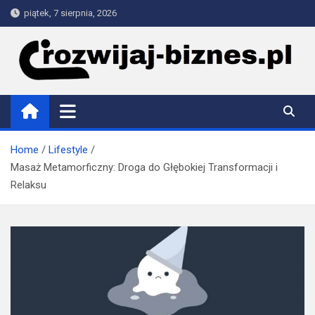
Skip
piątek, 7 sierpnia, 2026
to
content
rozwijaj-biznes.pl
Home
Lifestyle
Masaż Metamorficzny: Droga do Głębokiej Transformacji i
Relaksu