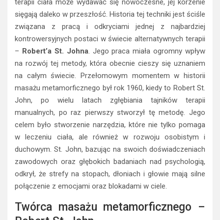
terapii ciała może wydawać się nowoczesne, jej korzenie
sięgają daleko w przeszłość. Historia tej techniki jest ściśle
związana z pracą i odkryciami jednej z najbardziej
kontrowersyjnych postaci w świecie alternatywnych terapii
–
Robert’a St. Johna
. Jego praca miała ogromny wpływ
na rozwój tej metody, która obecnie cieszy się uznaniem
na całym świecie. Przełomowym momentem w historii
masażu metamorficznego był rok 1960, kiedy to Robert St.
John, po wielu latach zgłębiania tajników terapii
manualnych, po raz pierwszy stworzył tę metodę. Jego
celem było stworzenie narzędzia, które nie tylko pomaga
w leczeniu ciała, ale również w rozwoju osobistym i
duchowym. St. John, bazując na swoich doświadczeniach
zawodowych oraz głębokich badaniach nad psychologią,
odkrył, że strefy na stopach, dłoniach i głowie mają silne
połączenie z emocjami oraz blokadami w ciele.
Twórca masażu metamorficznego –