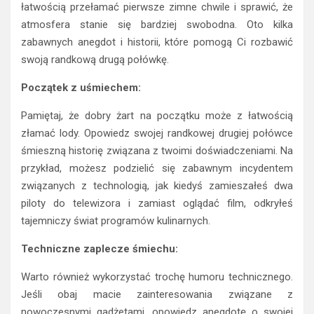
łatwością przełamać pierwsze zimne chwile i sprawić, że
atmosfera stanie się bardziej swobodna. Oto kilka
zabawnych anegdot i historii, które pomogą Ci rozbawić
swoją randkową drugą połówkę.
Początek z uśmiechem:
Pamiętaj, że dobry żart na początku może z łatwością
złamać lody. Opowiedz swojej randkowej drugiej połówce
śmieszną historię związana z twoimi doświadczeniami. Na
przykład, możesz podzielić się zabawnym incydentem
związanych z technologią, jak kiedyś zamieszałeś dwa
piloty do telewizora i zamiast oglądać film, odkryłeś
tajemniczy świat programów kulinarnych.
Techniczne zaplecze śmiechu:
Warto również wykorzystać trochę humoru technicznego.
Jeśli obaj macie zainteresowania związane z
nowoczesnymi gadżetami, opowiedz anegdotę o swojej