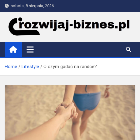
Skip
sobota, 8 sierpnia, 2026
to
content
rozwijaj-biznes.pl
Home
Lifestyle
O czym gadać na randce?