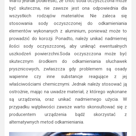
Warto jednak podkreślić, że choć soda oczyszczona może
być skuteczna, nie zawsze jest ona odpowiednia dla
wszystkich rodzajów materiałów. Nie zaleca się
stosowania sody oczyszczonej do odkamieniania
elementów wykonanych z aluminium, ponieważ może to
prowadzić do korozji. Ponadto, należy unikać nadmiernej
ilości sody oczyszczonej, aby uniknąć ewentualnych
uszkodzeń powierzchni.Soda oczyszczona może być
skutecznym środkiem do odkamieniania słuchawek
prysznicowych, zwłaszcza gdy problemem są osady
wapienne czy inne substancje reagujące z jej
właściwościami chemicznymi. Jednak należy stosować ją
ostrożnie, mając na uwadze materiał, z którego wykonane
są urządzenia, oraz unikać nadmiernego użycia. W
przypadku wątpliwości zawsze warto skonsultować się z
producentem urządzenia bądź skorzystać z
alternatywnych metod odkamieniania.