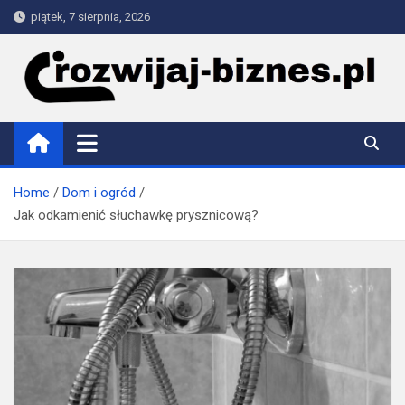
Skip
piątek, 7 sierpnia, 2026
to
content
rozwijaj-biznes.pl
Home
Dom i ogród
Jak odkamienić słuchawkę prysznicową?