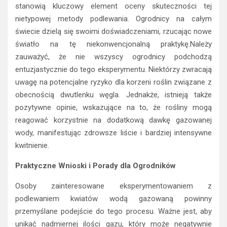
świecie dzielą się swoimi doświadczeniami, rzucając nowe
światło na tę niekonwencjonalną praktykę.Należy
zauważyć, że nie wszyscy ogrodnicy podchodzą
entuzjastycznie do tego eksperymentu. Niektórzy zwracają
uwagę na potencjalne ryzyko dla korzeni roślin związane z
obecnością dwutlenku węgla. Jednakże, istnieją także
pozytywne opinie, wskazujące na to, że rośliny mogą
reagować korzystnie na dodatkową dawkę gazowanej
wody, manifestując zdrowsze liście i bardziej intensywne
kwitnienie.
Praktyczne Wnioski i Porady dla Ogrodników
Osoby zainteresowane eksperymentowaniem z
podlewaniem kwiatów wodą gazowaną powinny
przemyślane podejście do tego procesu. Ważne jest, aby
unikać nadmiernej ilości gazu, który może negatywnie
wpływać na strukturę gleby i procesy korzeniowe.
Optymalna ilość dwutlenku węgla powinna być starannie