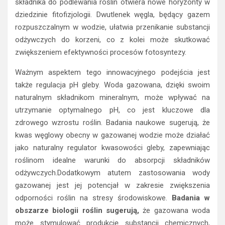
składnika do podlewania roślin otwiera nowe horyzonty w
dziedzinie fitofizjologii. Dwutlenek węgla, będący gazem
rozpuszczalnym w wodzie, ułatwia przenikanie substancji
odżywczych do korzeni, co z kolei może skutkować
zwiększeniem efektywności procesów fotosyntezy.
Ważnym aspektem tego innowacyjnego podejścia jest
także regulacja pH gleby. Woda gazowana, dzięki swoim
naturalnym składnikom mineralnym, może wpływać na
utrzymanie optymalnego pH, co jest kluczowe dla
zdrowego wzrostu roślin. Badania naukowe sugerują, że
kwas węglowy obecny w gazowanej wodzie może działać
jako naturalny regulator kwasowości gleby, zapewniając
roślinom idealne warunki do absorpcji składników
odżywczych.Dodatkowym atutem zastosowania wody
gazowanej jest jej potencjał w zakresie zwiększenia
odporności roślin na stresy środowiskowe.
Badania w
obszarze biologii roślin sugerują,
że gazowana woda
może stymulować produkcję substancji chemicznych,