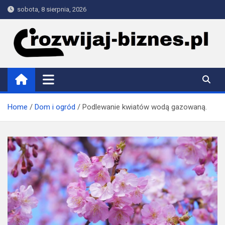
Skip
sobota, 8 sierpnia, 2026
to
content
rozwijaj-biznes.pl
Home
Dom i ogród
Podlewanie kwiatów wodą gazowaną.