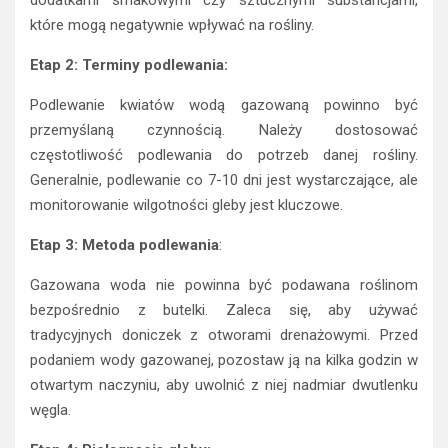
Etap 2: Terminy podlewania:
Podlewanie kwiatów wodą gazowaną powinno być
przemyślaną czynnością. Należy dostosować
częstotliwość podlewania do potrzeb danej rośliny.
Generalnie, podlewanie co 7-10 dni jest wystarczające, ale
monitorowanie wilgotności gleby jest kluczowe.
Etap 3: Metoda podlewania
:
Gazowana woda nie powinna być podawana roślinom
bezpośrednio z butelki. Zaleca się, aby używać
tradycyjnych doniczek z otworami drenażowymi. Przed
podaniem wody gazowanej, pozostaw ją na kilka godzin w
otwartym naczyniu, aby uwolnić z niej nadmiar dwutlenku
węgla.
Etap 4: Pielęgnacja gleby:
Ważnym aspektem jest również dbanie o stan gleby. Woda