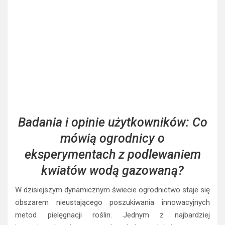
Badania i opinie użytkowników: Co
mówią ogrodnicy o
eksperymentach z podlewaniem
kwiatów wodą gazowaną?
W dzisiejszym dynamicznym świecie ogrodnictwo staje się
obszarem nieustającego poszukiwania innowacyjnych
metod pielęgnacji roślin. Jednym z najbardziej
intrygujących eksperymentów, który zdobył ogromną
popularność wśród pasjonatów ogrodu, jest podlewanie
kwiatów wodą gazowaną. Ten nowatorski sposób